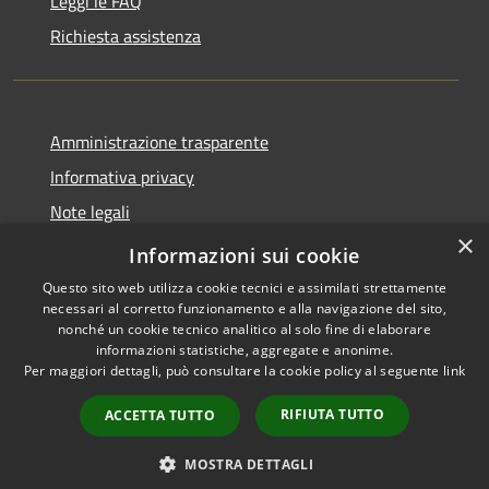
Leggi le FAQ
Richiesta assistenza
Amministrazione trasparente
Informativa privacy
Note legali
×
Dichiarazione di accessibilità
Informazioni sui cookie
Questo sito web utilizza cookie tecnici e assimilati strettamente
necessari al corretto funzionamento e alla navigazione del sito,
nonché un cookie tecnico analitico al solo fine di elaborare
informazioni statistiche, aggregate e anonime.
RSS
Copyright © 2026 • Comune di
Per maggiori dettagli, può consultare la cookie policy al seguente
link
Accessibilità
Cene • Powered by
Privacy
Municipium
Accesso
•
RIFIUTA TUTTO
ACCETTA TUTTO
Cookie
redazione
Mappa del sito
MOSTRA DETTAGLI