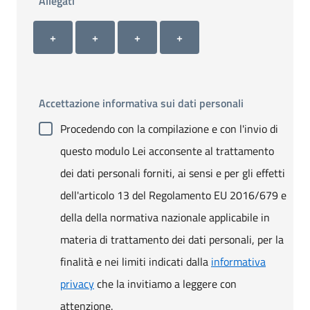
Allegati
Allegato 1
Allegato 2
Allegato 3
Allegato 4
+ Carica allegato 1
+ Carica allegato 2
+ Carica allegato 3
+ Carica allegato 4
+
+
+
+
Accettazione informativa sui dati personali
Procedendo con la compilazione e con l'invio di
questo modulo Lei acconsente al trattamento
dei dati personali forniti, ai sensi e per gli effetti
dell'articolo 13 del Regolamento EU 2016/679 e
della della normativa nazionale applicabile in
materia di trattamento dei dati personali, per la
finalità e nei limiti indicati dalla
informativa
privacy
che la invitiamo a leggere con
attenzione.