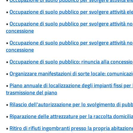
•
Occupazione di suolo pubblico per svolgere attività ele
•
Occupazione di suolo pubblico per svolgere attività non
concessione
•
Occupazione di suolo pubblico per svolgere attività non 
concessione
•
Occupazione di suolo pubblico: rinuncia alla concessi
•
Organizzare manifestazioni di sorte locale: comunicaz
•
Piano annuale di localizzazione degli impianti fissi per
trasmissione del piano
•
Rilascio dell'autorizzazione per lo svolgimento di pubbl
•
Riparazione delle attrezzature per la raccolta domicili
•
Ritiro di rifiuti ingombranti presso la propria abitazion