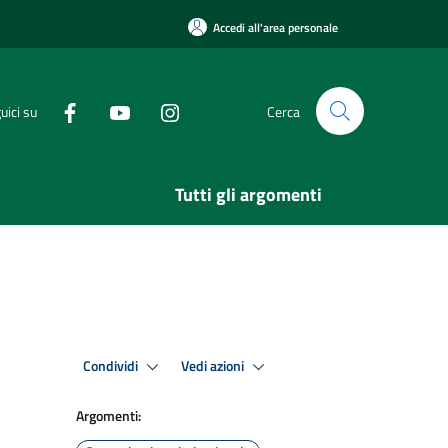
Accedi all'area personale
uici su
Cerca
Tutti gli argomenti
Condividi
Vedi azioni
Argomenti: