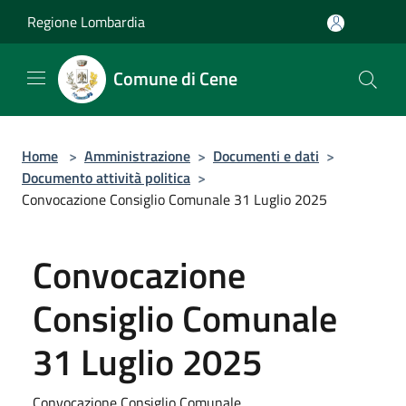
Salta al contenuto principale
Regione Lombardia
Comune di Cene
Home
>
Amministrazione
>
Documenti e dati
>
Documento attività politica
>
Convocazione Consiglio Comunale 31 Luglio 2025
Convocazione
Consiglio Comunale
31 Luglio 2025
Convocazione Consiglio Comunale