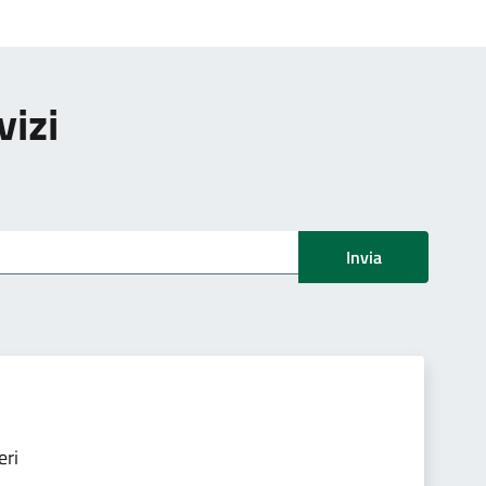
vizi
Invia
eri