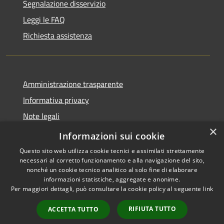
Segnalazione disservizio
Leggi le FAQ
Richiesta assistenza
Amministrazione trasparente
Informativa privacy
Note legali
×
Dichiarazione di accessibilità
Informazioni sui cookie
Questo sito web utilizza cookie tecnici e assimilati strettamente
necessari al corretto funzionamento e alla navigazione del sito,
nonché un cookie tecnico analitico al solo fine di elaborare
informazioni statistiche, aggregate e anonime.
RSS
Copyright © 2026 • Comune di
Per maggiori dettagli, può consultare la cookie policy al seguente
link
Accessibilità
Cene • Powered by
Privacy
Municipium
Accesso
•
RIFIUTA TUTTO
ACCETTA TUTTO
Cookie
redazione