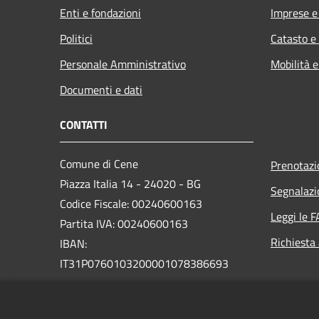
Enti e fondazioni
Imprese 
Politici
Catasto e
Personale Amministrativo
Mobilità e
Documenti e dati
CONTATTI
Comune di Cene
Prenotaz
Piazza Italia 14 - 24020 - BG
Segnalazi
Codice Fiscale: 00240600163
Leggi le 
Partita IVA: 00240600163
Richiesta
IBAN:
IT31P0760103200001078386693
Pec:
protocollo.cene@legalmail.it
Centralino Unico: +39 035 718111