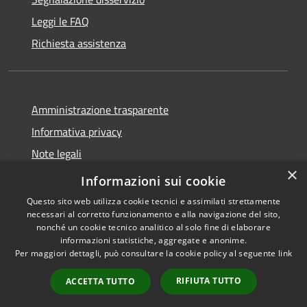
Leggi le FAQ
Richiesta assistenza
Amministrazione trasparente
Informativa privacy
Note legali
×
Dichiarazione di accessibilità
Informazioni sui cookie
Questo sito web utilizza cookie tecnici e assimilati strettamente
necessari al corretto funzionamento e alla navigazione del sito,
nonché un cookie tecnico analitico al solo fine di elaborare
informazioni statistiche, aggregate e anonime.
RSS
Copyright © 2026 • Comune di
Per maggiori dettagli, può consultare la cookie policy al seguente
link
Accessibilità
Cene • Powered by
Privacy
Municipium
Accesso
•
RIFIUTA TUTTO
ACCETTA TUTTO
Cookie
redazione