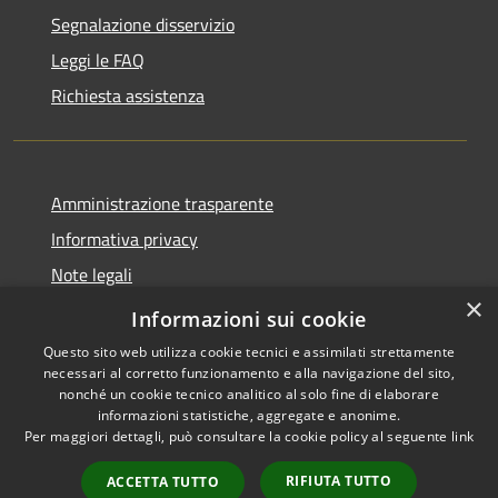
Segnalazione disservizio
Leggi le FAQ
Richiesta assistenza
Amministrazione trasparente
Informativa privacy
Note legali
×
Dichiarazione di accessibilità
Informazioni sui cookie
Questo sito web utilizza cookie tecnici e assimilati strettamente
necessari al corretto funzionamento e alla navigazione del sito,
nonché un cookie tecnico analitico al solo fine di elaborare
informazioni statistiche, aggregate e anonime.
RSS
Copyright © 2026 • Comune di
Per maggiori dettagli, può consultare la cookie policy al seguente
link
Accessibilità
Cene • Powered by
Privacy
Municipium
Accesso
•
RIFIUTA TUTTO
ACCETTA TUTTO