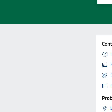
Cont
Prob