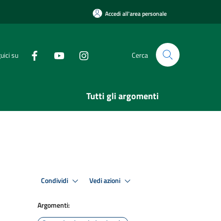
Accedi all'area personale
uici su
Cerca
Tutti gli argomenti
Condividi
Vedi azioni
Argomenti: