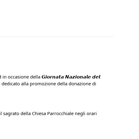
ione della 𝙂𝙞𝙤𝙧𝙣𝙖𝙩𝙖 𝙉𝙖𝙯𝙞𝙤𝙣𝙖𝙡𝙚 𝙙𝙚𝙡 
a dedicato alla promozione della donazione di 
agrato della Chiesa Parrocchiale negli orari 