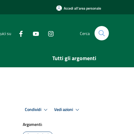
Accedi all'area personale
uici su
Cerca
Tutti gli argomenti
Condividi
Vedi azioni
Argomenti: