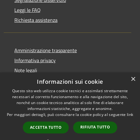
Leggi le FAQ
Richiesta assistenza
Amministrazione trasparente
Informativa privacy
Note legali
×
Dichiarazione di accessibilità
Informazioni sui cookie
Questo sito web utilizza cookie tecnici e assimilati strettamente
necessari al corretto funzionamento e alla navigazione del sito,
nonché un cookie tecnico analitico al solo fine di elaborare
informazioni statistiche, aggregate e anonime.
RSS
Copyright © 2026 • Comune di
Per maggiori dettagli, può consultare la cookie policy al seguente
link
Accessibilità
Cene • Powered by
Privacy
Municipium
Accesso
•
RIFIUTA TUTTO
ACCETTA TUTTO
Cookie
redazione