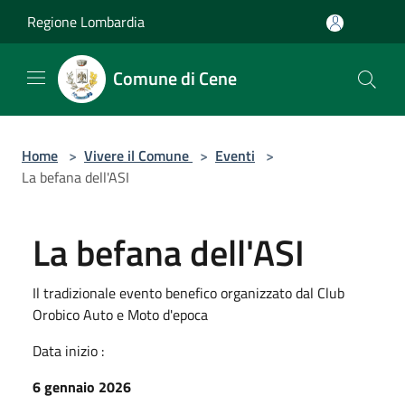
Salta al contenuto principale
Regione Lombardia
Comune di Cene
Home
>
Vivere il Comune
>
Eventi
>
La befana dell'ASI
La befana dell'ASI
Il tradizionale evento benefico organizzato dal Club
Orobico Auto e Moto d'epoca
Data inizio :
6 gennaio 2026