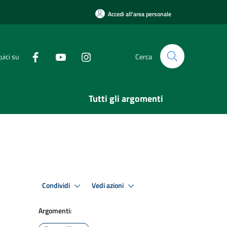
Accedi all'area personale
uici su
Cerca
Tutti gli argomenti
Condividi
Vedi azioni
Argomenti: