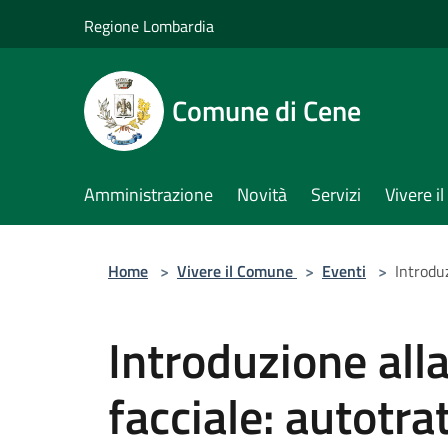
Salta al contenuto principale
Regione Lombardia
Comune di Cene
Amministrazione
Novità
Servizi
Vivere 
Home
>
Vivere il Comune
>
Eventi
>
Introduz
Introduzione alla
facciale: autotr