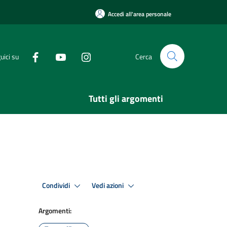
Accedi all'area personale
uici su
Cerca
Tutti gli argomenti
Condividi
Vedi azioni
Argomenti: