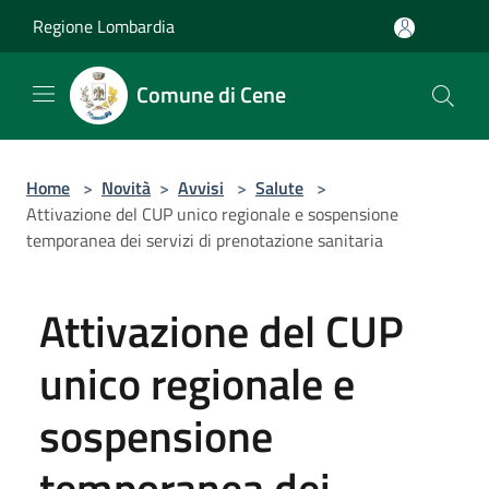
Salta al contenuto principale
Regione Lombardia
Comune di Cene
Home
>
Novità
>
Avvisi
>
Salute
>
Attivazione del CUP unico regionale e sospensione
temporanea dei servizi di prenotazione sanitaria
Attivazione del CUP
unico regionale e
sospensione
temporanea dei