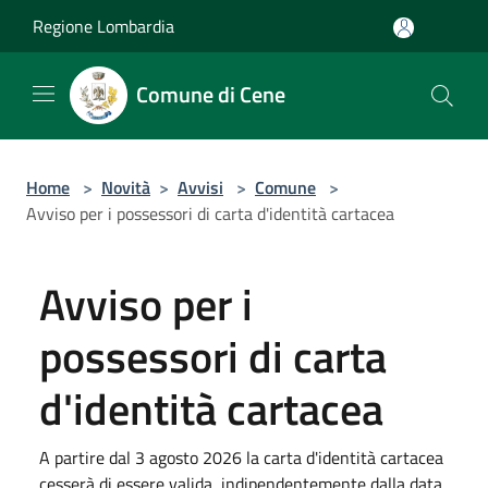
Salta al contenuto principale
Regione Lombardia
Comune di Cene
Home
>
Novità
>
Avvisi
>
Comune
>
Avviso per i possessori di carta d'identità cartacea
Avviso per i
possessori di carta
d'identità cartacea
A partire dal 3 agosto 2026 la carta d'identità cartacea
cesserà di essere valida, indipendentemente dalla data