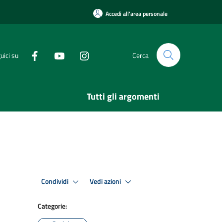
Accedi all'area personale
uici su
Cerca
Tutti gli argomenti
Condividi
Vedi azioni
Categorie: