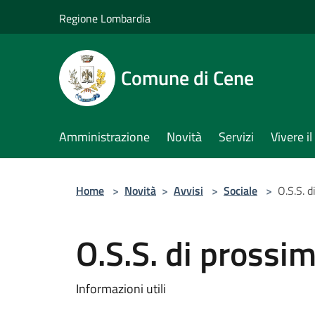
Salta al contenuto principale
Regione Lombardia
Comune di Cene
Amministrazione
Novità
Servizi
Vivere 
Home
>
Novità
>
Avvisi
>
Sociale
>
O.S.S. d
O.S.S. di prossim
Informazioni utili