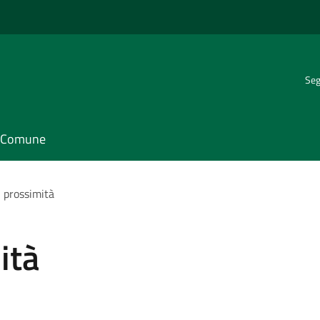
Seg
il Comune
i prossimità
ità