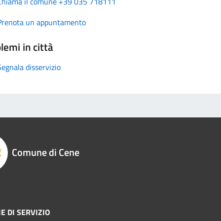
Chiama il comune +39 035 718111
Prenota un appuntamento
lemi in città
Segnala disservizio
Comune di Cene
E DI SERVIZIO