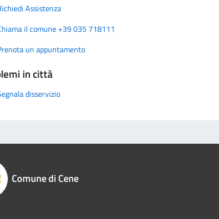
Richiedi Assistenza
Chiama il comune +39 035 718111
Prenota un appuntamento
lemi in città
Segnala disservizio
Comune di Cene