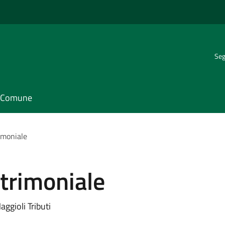
Seg
il Comune
imoniale
trimoniale
ggioli Tributi