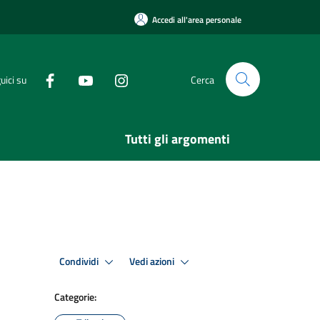
Accedi all'area personale
uici su
Cerca
Tutti gli argomenti
Condividi
Vedi azioni
Categorie: