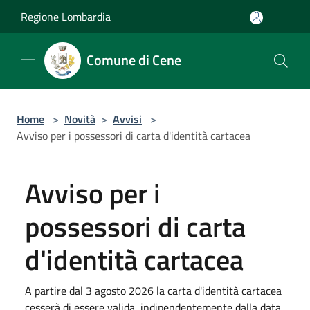
Salta al contenuto principale
Regione Lombardia
Comune di Cene
Home
>
Novità
>
Avvisi
>
Avviso per i possessori di carta d'identità cartacea
Avviso per i
possessori di carta
d'identità cartacea
A partire dal 3 agosto 2026 la carta d'identità cartacea
cesserà di essere valida, indipendentemente dalla data