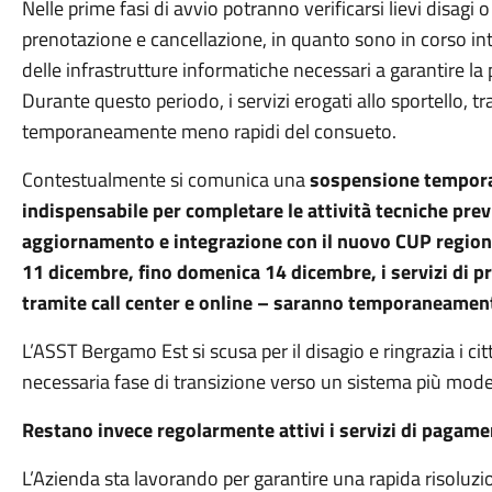
Nelle prime fasi di avvio potranno verificarsi lievi disagi 
prenotazione e cancellazione, in quanto sono in corso in
delle infrastrutture informatiche necessari a garantire la
Durante questo periodo, i servizi erogati allo sportello, tr
temporaneamente meno rapidi del consueto.
Contestualmente si comunica una
sospensione temporan
indispensabile per completare le attività tecniche previ
aggiornamento e integrazione con il nuovo CUP regiona
11 dicembre, fino domenica 14 dicembre, i servizi di pr
tramite call center e online – saranno temporaneament
L’ASST Bergamo Est si scusa per il disagio e ringrazia i ci
necessaria fase di transizione verso un sistema più moder
Restano invece regolarmente attivi i servizi di pagamento,
L’Azienda sta lavorando per garantire una rapida risoluzion