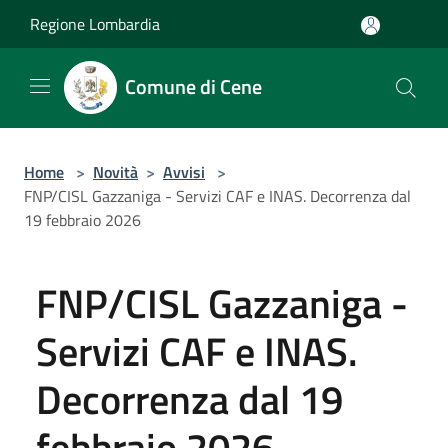
Salta al contenuto principale
Regione Lombardia
Comune di Cene
Home
>
Novità
>
Avvisi
>
FNP/CISL Gazzaniga - Servizi CAF e INAS. Decorrenza dal
19 febbraio 2026
FNP/CISL Gazzaniga -
Servizi CAF e INAS.
Decorrenza dal 19
febbraio 2026