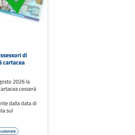
ossessori di
tà cartacea
agosto 2026 la
 cartacea cesserà
te dalla data di
ta sul
tuzionale