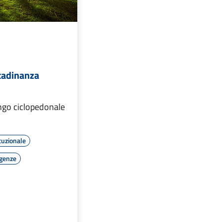
ttadinanza
ngo ciclopedonale
tuzionale
rgenze