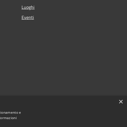
Luoghi
Eventi
×
nzionamento e
nformazioni