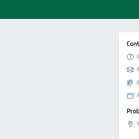
Cont
Prob