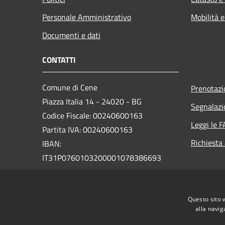
Personale Amministrativo
Mobilità e
Documenti e dati
CONTATTI
Comune di Cene
Prenotaz
Piazza Italia 14 - 24020 - BG
Segnalazi
Codice Fiscale: 00240600163
Leggi le 
Partita IVA: 00240600163
Richiesta
IBAN:
IT31P0760103200001078386693
Pec:
protocollo.cene@legalmail.it
Centralino Unico: +39 035 718111
Questo sito 
Sito vecchio
alla navig