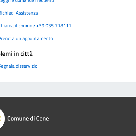
Richiedi Assistenza
Chiama il comune +39 035 718111
Prenota un appuntamento
lemi in città
Segnala disservizio
Comune di Cene