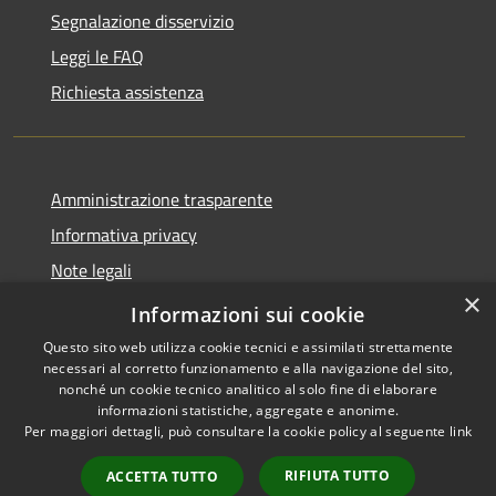
Segnalazione disservizio
Leggi le FAQ
Richiesta assistenza
Amministrazione trasparente
Informativa privacy
Note legali
×
Dichiarazione di accessibilità
Informazioni sui cookie
Questo sito web utilizza cookie tecnici e assimilati strettamente
necessari al corretto funzionamento e alla navigazione del sito,
nonché un cookie tecnico analitico al solo fine di elaborare
informazioni statistiche, aggregate e anonime.
RSS
Copyright © 2026 • Comune di
Per maggiori dettagli, può consultare la cookie policy al seguente
link
Accessibilità
Cene • Powered by
Privacy
Municipium
Accesso
•
RIFIUTA TUTTO
ACCETTA TUTTO