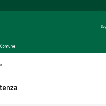
Seg
il Comune
za
stenza