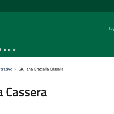
Seg
il Comune
trativo
>
Giuliana Graziella Cassera
la Cassera