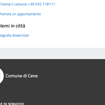
Chiama il comune +39 035 718111
Prenota un appuntamento
lemi in città
Segnala disservizio
Comune di Cene
E DI SERVIZIO