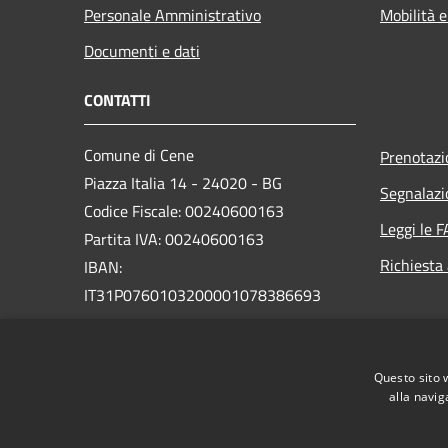
Personale Amministrativo
Mobilità e
Documenti e dati
CONTATTI
Comune di Cene
Prenotaz
Piazza Italia 14 - 24020 - BG
Segnalazi
Codice Fiscale: 00240600163
Leggi le 
Partita IVA: 00240600163
Richiesta
IBAN:
IT31P0760103200001078386693
Pec:
protocollo.cene@legalmail.it
Centralino Unico: +39 035 718111
Questo sito 
Sito vecchio
alla navig