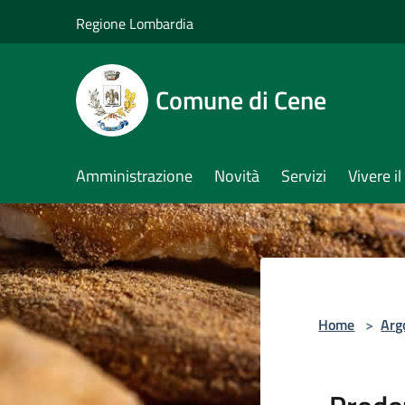
Salta al contenuto principale
Regione Lombardia
Comune di Cene
Amministrazione
Novità
Servizi
Vivere 
Home
>
Arg