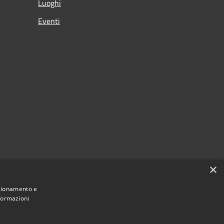
Luoghi
Eventi
×
nzionamento e
nformazioni