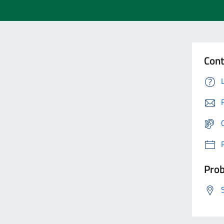
Cont
Prob