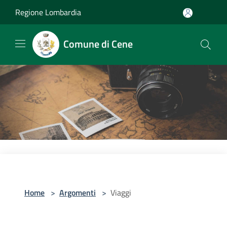
Salta al contenuto principale
Regione Lombardia
Comune di Cene
Home
>
Argomenti
>
Viaggi