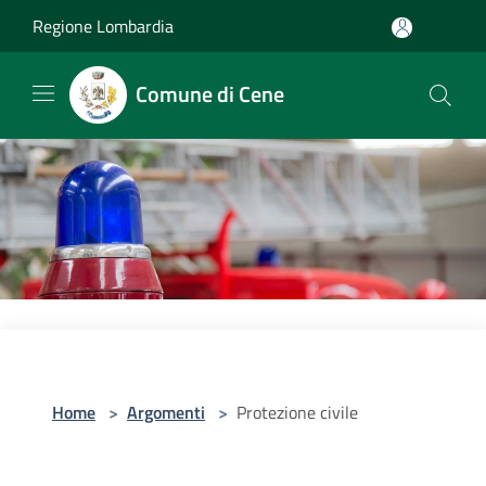
Salta al contenuto principale
Regione Lombardia
Comune di Cene
Home
>
Argomenti
>
Protezione civile