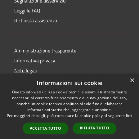
Segnalazione disservizio
Leggi le FAQ
Richiesta assistenza
Amministrazione trasparente
Informativa privacy
Note legali
×
Dichiarazione di accessibilità
Informazioni sui cookie
Questo sito web utilizza cookie tecnici e assimilati strettamente
necessari al corretto funzionamento e alla navigazione del sito,
nonché un cookie tecnico analitico al solo fine di elaborare
informazioni statistiche, aggregate e anonime.
RSS
Copyright © 2026 • Comune di
Per maggiori dettagli, può consultare la cookie policy al seguente
link
Accessibilità
Cene • Powered by
Privacy
Municipium
Accesso
•
RIFIUTA TUTTO
ACCETTA TUTTO
Cookie
redazione