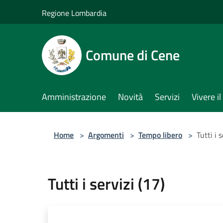
Salta al contenuto principale
Regione Lombardia
Comune di Cene
Amministrazione
Novità
Servizi
Vivere 
Home
>
Argomenti
>
Tempo libero
>
Tutti i 
Tutti i servizi (17)