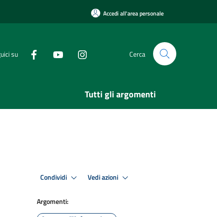
Accedi all'area personale
uici su
Cerca
Tutti gli argomenti
Condividi
Vedi azioni
Argomenti: