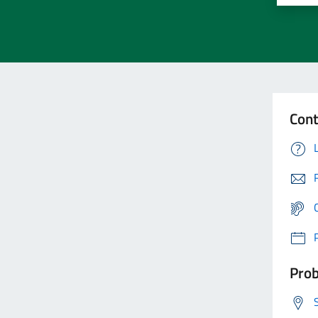
Cont
Prob