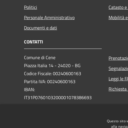
Politici
Catasto e
Personale Amministrativo
Mobilità e
Documenti e dati
CONTATTI
Comune di Cene
Prenotaz
Piazza Italia 14 - 24020 - BG
Segnalazi
Codice Fiscale: 00240600163
Leggi le 
Partita IVA: 00240600163
Richiesta
IBAN:
IT31P0760103200001078386693
Pec:
protocollo.cene@legalmail.it
Centralino Unico: +39 035 718111
Questo sito 
Sito vecchio
alla navig