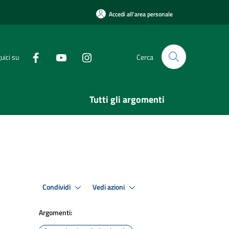
Accedi all'area personale
uici su
Cerca
Tutti gli argomenti
Condividi
Vedi azioni
Argomenti: