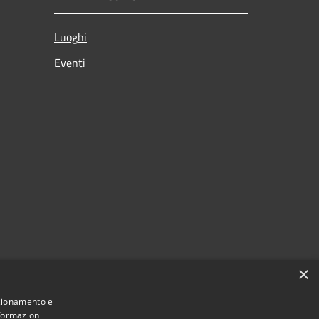
Luoghi
Eventi
×
nzionamento e
nformazioni