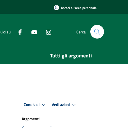
Accedi all'area personale
uici su
Cerca
Tutti gli argomenti
Condividi
Vedi azioni
Argomenti: