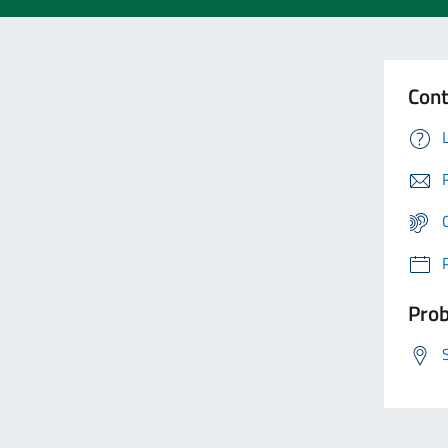
Cont
Prob