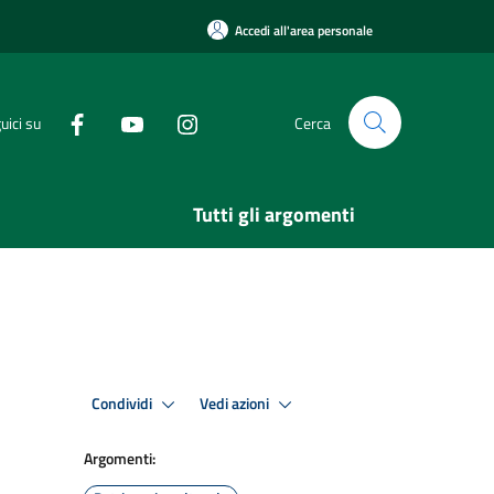
Accedi all'area personale
uici su
Cerca
Tutti gli argomenti
Condividi
Vedi azioni
Argomenti: