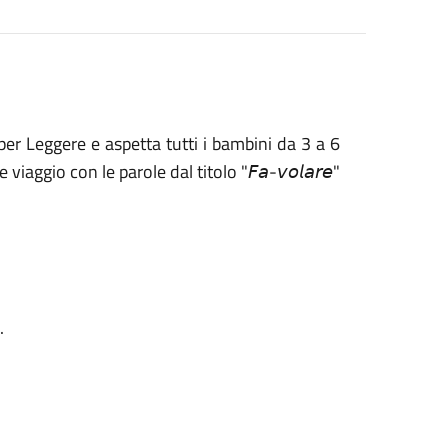
 per Leggere e aspetta tutti i bambini da 3 a 6
gio con le parole dal titolo "𝘍𝘢-𝘷𝘰𝘭𝘢𝘳𝘦"
.