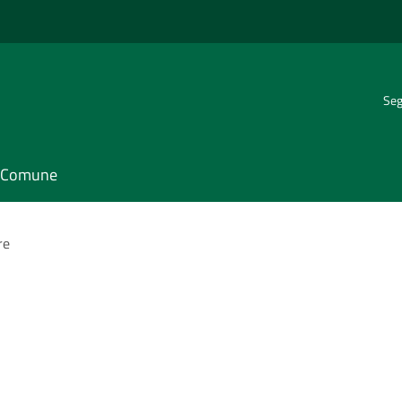
Seg
il Comune
re