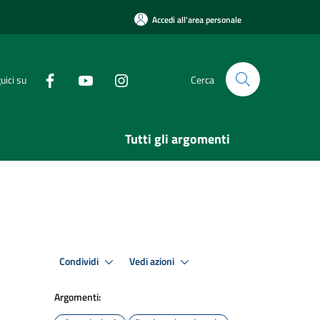
Accedi all'area personale
uici su
Cerca
Tutti gli argomenti
Condividi
Vedi azioni
Argomenti: