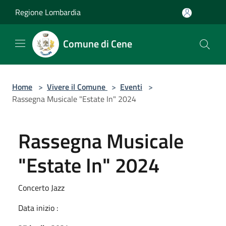
Salta al contenuto principale
Regione Lombardia
Comune di Cene
Home
>
Vivere il Comune
>
Eventi
>
Rassegna Musicale "Estate In" 2024
Rassegna Musicale
"Estate In" 2024
Concerto Jazz
Data inizio :