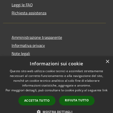
Leggi le FAQ
Richiesta assistenza
Amministrazione trasparente
Informativa privacy
Note legali
×
Dichiarazione di accessibilità
Informazioni sui cookie
Questo sito web utilizza cookie tecnici e assimilati strettamente
necessari al corretto funzionamento e alla navigazione del sito,
nonché un cookie tecnico analitico al solo fine di elaborare
informazioni statistiche, aggregate e anonime.
RSS
Copyright © 2026 • Comune di
Per maggiori dettagli, può consultare la cookie policy al seguente
link
Accessibilità
Cene • Powered by
Privacy
Municipium
Accesso
•
RIFIUTA TUTTO
ACCETTA TUTTO
Cookie
redazione
Mappa del sito
MOSTRA DETTAGLI