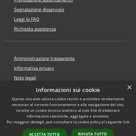
Segnalazione disservizio
Leggi le FAQ
Richiesta assistenza
Amministrazione trasparente
Informativa privacy
Note legali
×
Dichiarazione di accessibilità
Informazioni sui cookie
Questo sito web utilizza cookie tecnici e assimilati strettamente
necessari al corretto funzionamento e alla navigazione del sito,
nonché un cookie tecnico analitico al solo fine di elaborare
informazioni statistiche, aggregate e anonime.
RSS
Copyright © 2026 • Comune di
Per maggiori dettagli, può consultare la cookie policy al seguente
link
Accessibilità
Cene • Powered by
Privacy
Municipium
Accesso
•
RIFIUTA TUTTO
ACCETTA TUTTO