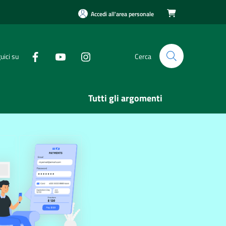
Accedi all'area personale

uici su
Cerca
Tutti gli argomenti