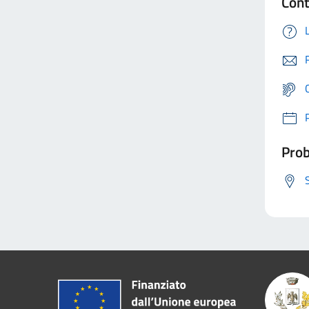
Cont
Prob