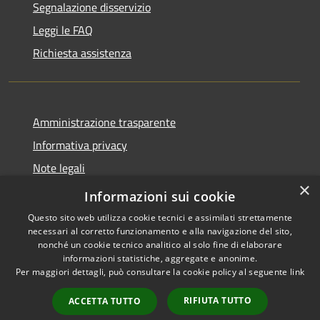
Segnalazione disservizio
Leggi le FAQ
Richiesta assistenza
Amministrazione trasparente
Informativa privacy
Note legali
×
Dichiarazione di accessibilità
Informazioni sui cookie
Questo sito web utilizza cookie tecnici e assimilati strettamente
necessari al corretto funzionamento e alla navigazione del sito,
nonché un cookie tecnico analitico al solo fine di elaborare
informazioni statistiche, aggregate e anonime.
RSS
Copyright © 2026 • Comune di
Per maggiori dettagli, può consultare la cookie policy al seguente
link
Accessibilità
Cene • Powered by
Privacy
Municipium
Accesso
•
RIFIUTA TUTTO
ACCETTA TUTTO
Cookie
redazione