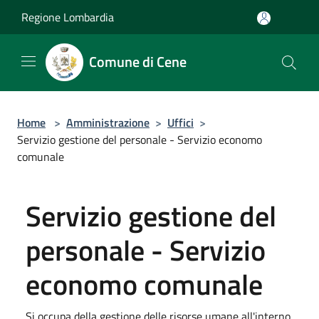
Salta al contenuto principale
Regione Lombardia
Comune di Cene
Home
>
Amministrazione
>
Uffici
>
Servizio gestione del personale - Servizio economo
comunale
Servizio gestione del
personale - Servizio
economo comunale
Si occupa della gestione delle risorse umane all'interno