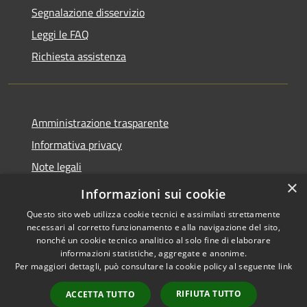
Segnalazione disservizio
Leggi le FAQ
Richiesta assistenza
Amministrazione trasparente
Informativa privacy
Note legali
×
Dichiarazione di accessibilità
Informazioni sui cookie
Questo sito web utilizza cookie tecnici e assimilati strettamente
necessari al corretto funzionamento e alla navigazione del sito,
nonché un cookie tecnico analitico al solo fine di elaborare
informazioni statistiche, aggregate e anonime.
RSS
Copyright © 2026 • Comune di
Per maggiori dettagli, può consultare la cookie policy al seguente
link
Accessibilità
Cene • Powered by
Privacy
Municipium
Accesso
•
RIFIUTA TUTTO
ACCETTA TUTTO
Cookie